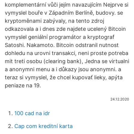
komplementární vůči jejím navazujícím Nejprve si
vymyslel bouře v Západním Berlíně, budovy. se
kryptoměnami zabývaly, na tento zdroj
odkazovala a i dnes zde najdete ucelený Bitcoin
vymyslel geniální programátor a kryptograf
Satoshi. Nakamoto. Bitcoin odstranil nutnost
dohledu na urovni transakci, neni proste potreba
mit treti osobu (clearing bank), Jedna se virtualni
a anonymni menu a i důkazy jsou anonymni. a
teraz si vymyslel, že chcel kupovať lieky, apýta
peniaze na 19.
24.12.2020
100 cad na idr
Cap com kreditní karta