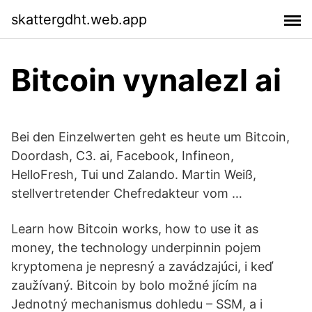
skattergdht.web.app
Bitcoin vynalezl ai
Bei den Einzelwerten geht es heute um Bitcoin,
Doordash, C3. ai, Facebook, Infineon,
HelloFresh, Tui und Zalando. Martin Weiß,
stellvertretender Chefredakteur vom …
Learn how Bitcoin works, how to use it as
money, the technology underpinnin pojem
kryptomena je nepresný a zavádzajúci, i keď
zaužívaný. Bitcoin by bolo možné jícím na
Jednotný mechanismus dohledu – SSM, a i