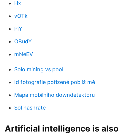
Hx
vOTk
PiY
OBudY
mNeEV
Solo mining vs pool
Id fotografie pořízené poblíž mě
Mapa mobilního downdetektoru
Sol hashrate
Artificial intelligence is also