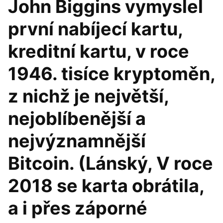
John Biggins vymyslel
první nabíjecí kartu,
kreditní kartu, v roce
1946. tisíce kryptoměn,
z nichž je největší,
nejoblíbenější a
nejvýznamnější
Bitcoin. (Lánský, V roce
2018 se karta obrátila,
a i přes záporné