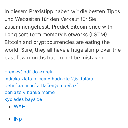
In diesem Praxistipp haben wir die besten Tipps
und Webseiten für den Verkauf für Sie
zusammengefasst. Predict Bitcoin price with
Long sort term memory Networks (LSTM)
Bitcoin and cryptocurrencies are eating the
world. Sure, they all have a huge slump over the
past few months but do not be mistaken.
previesť pdf do excelu
indická zlatá minca v hodnote 2,5 dolára
definícia mincí a tlačených peňazí
peniaze v banke meme
kyclades bayside
WAH
lNp