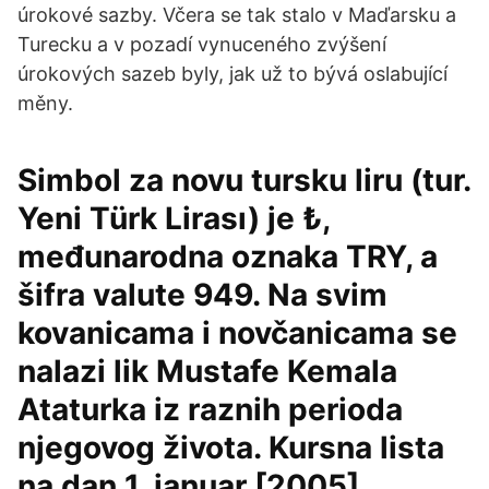
úrokové sazby. Včera se tak stalo v Maďarsku a
Turecku a v pozadí vynuceného zvýšení
úrokových sazeb byly, jak už to bývá oslabující
měny.
Simbol za novu tursku liru (tur.
Yeni Türk Lirası) je ₺,
međunarodna oznaka TRY, a
šifra valute 949. Na svim
kovanicama i novčanicama se
nalazi lik Mustafe Kemala
Ataturka iz raznih perioda
njegovog života. Kursna lista
na dan 1. januar [2005].