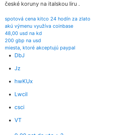
české koruny na italskou liru .
spotová cena kitco 24 hodín za zlato
akú výmenu využíva coinbase
48,00 usd na kd
200 gbp na usd
miesta, ktoré akceptujú paypal
DbJ
Jz
hwKUx
LwciI
csci
VT