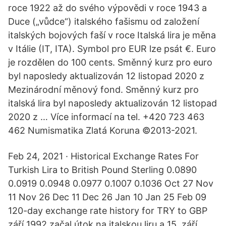
roce 1922 až do svého výpovědi v roce 1943 a
Duce („vůdce“) italského fašismu od založení
italských bojových faší v roce Italská lira je měna
v Itálie (IT, ITA). Symbol pro EUR lze psát €. Euro
je rozdělen do 100 cents. Směnný kurz pro euro
byl naposledy aktualizován 12 listopad 2020 z
Mezinárodní měnový fond. Směnný kurz pro
italská lira byl naposledy aktualizován 12 listopad
2020 z … Více informací na tel. +420 723 463
462 Numismatika Zlatá Koruna ©2013-2021.
Feb 24, 2021 · Historical Exchange Rates For
Turkish Lira to British Pound Sterling 0.0890
0.0919 0.0948 0.0977 0.1007 0.1036 Oct 27 Nov
11 Nov 26 Dec 11 Dec 26 Jan 10 Jan 25 Feb 09
120-day exchange rate history for TRY to GBP
září 1992 začal útok na italskou liru a 15. září