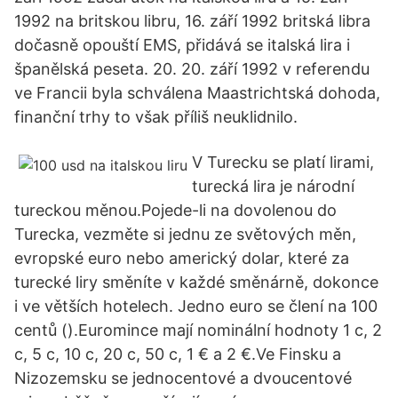
1992 na britskou libru, 16. září 1992 britská libra
dočasně opouští EMS, přidává se italská lira i
španělská peseta. 20. 20. září 1992 v referendu
ve Francii byla schválena Maastrichtská dohoda,
finanční trhy to však příliš neuklidnilo.
V Turecku se platí lirami,
turecká lira je národní
tureckou měnou.Pojede-li na dovolenou do
Turecka, vezměte si jednu ze světových měn,
evropské euro nebo americký dolar, které za
turecké liry směníte v každé směnárně, dokonce
i ve větších hotelech. Jedno euro se člení na 100
centů ().Euromince mají nominální hodnoty 1 c, 2
c, 5 c, 10 c, 20 c, 50 c, 1 € a 2 €.Ve Finsku a
Nizozemsku se jednocentové a dvoucentové