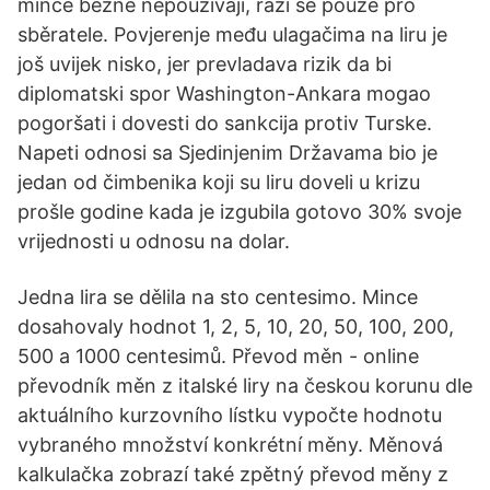
mince běžně nepoužívají, razí se pouze pro
sběratele. Povjerenje među ulagačima na liru je
još uvijek nisko, jer prevladava rizik da bi
diplomatski spor Washington-Ankara mogao
pogoršati i dovesti do sankcija protiv Turske.
Napeti odnosi sa Sjedinjenim Državama bio je
jedan od čimbenika koji su liru doveli u krizu
prošle godine kada je izgubila gotovo 30% svoje
vrijednosti u odnosu na dolar.
Jedna lira se dělila na sto centesimo. Mince
dosahovaly hodnot 1, 2, 5, 10, 20, 50, 100, 200,
500 a 1000 centesimů. Převod měn - online
převodník měn z italské liry na českou korunu dle
aktuálního kurzovního lístku vypočte hodnotu
vybraného množství konkrétní měny. Měnová
kalkulačka zobrazí také zpětný převod měny z