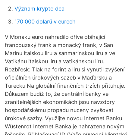
Význam krypto dca
170 000 dolarů v eurech
V Monaku euro nahradilo dříve obíhající
francouzský frank a monacký frank, v San
Marinu italskou liru a sanmarinskou liru a ve
Vatikánu italskou liru a vatikánskou liru.
Rozbřesk: Tlak na forint a liru si vynutil zvýšení
oficiálních úrokových sazeb v Maďarsku a
Turecku Na globální finančních trzích přituhuje.
Důkazem budiž to, že centrální banky ve
zranitelnějších ekonomikách jsou navzdory
hospodářskému propadu nuceny zvyšovat
úrokové sazby. Využijte novou Internet Banku
Wüstenrot Internet Banka je nahrazena novým
řešením. Přihlašovací ID (Vaše původní klientské