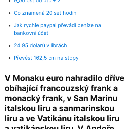
9_00 pst do utc + 2
Co znamená 20 set hodin
Jak rychle paypal převádí peníze na
bankovní účet
24 95 dolarů v librách
Převést 162,5 cm na stopy
V Monaku euro nahradilo dříve
obíhající francouzský frank a
monacký frank, v San Marinu
italskou liru a sanmarinskou
liru a ve Vatikánu italskou liru
a vatikánskou liru. V Andoře