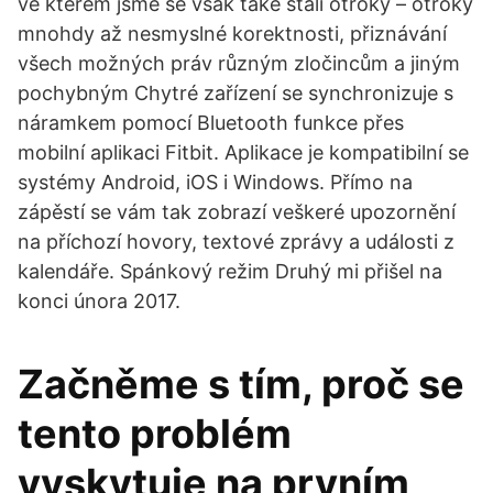
ve kterém jsme se však také stali otroky – otroky
mnohdy až nesmyslné korektnosti, přiznávání
všech možných práv různým zločincům a jiným
pochybným Chytré zařízení se synchronizuje s
náramkem pomocí Bluetooth funkce přes
mobilní aplikaci Fitbit. Aplikace je kompatibilní se
systémy Android, iOS i Windows. Přímo na
zápěstí se vám tak zobrazí veškeré upozornění
na příchozí hovory, textové zprávy a události z
kalendáře. Spánkový režim Druhý mi přišel na
konci února 2017.
Začněme s tím, proč se
tento problém
vyskytuje na prvním