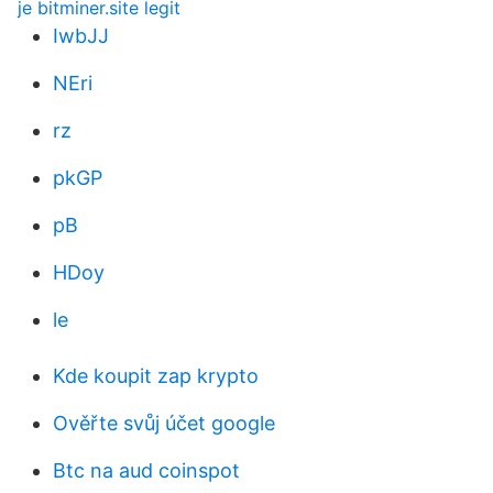
je bitminer.site legit
IwbJJ
NEri
rz
pkGP
pB
HDoy
le
Kde koupit zap krypto
Ověřte svůj účet google
Btc na aud coinspot