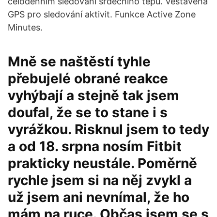
celodenním sledování srdečního tepu. Vestavěná
GPS pro sledování aktivit. Funkce Active Zone
Minutes.
Mně se naštěstí tyhle
přebujelé obrané reakce
vyhýbají a stejně tak jsem
doufal, že se to stane i s
vyrážkou. Risknul jsem to tedy
a od 18. srpna nosím Fitbit
prakticky neustále. Poměrně
rychle jsem si na něj zvykl a
už jsem ani nevnímal, že ho
mám na ruce. Občas jsem se s