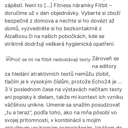
zápěstí. Není to […] Fitness náramky Fitbit –
doručíme už v den objednávky. Vyberte si zboží
bezpečně z domova a nechte si ho dovézt až
domů, vyzvedněte si ho bezkontaktně z
AlzaBoxu či na našich pobočkách, kde se
striktně dodržují veškerá hygienická opatření.
Zároveň se
na editory
za hledání atraktivních textů nemůžu zlobit,
tlačím je k vysokým číslům, protože Echo24 je …
3 V poslednom čase na výstavách nečítam texty
ani popisky k dielam, takže mi kontext ich vzniku
väčšinou unikne. Umenie sa snažím posudzovať
„tu a teraz“, podľa toho, ako na mňa pôsobí vo
svojej prítomnosti, v kombinácii s mojím
aktuálnym vnútorným rozpoložením. Vnášam do