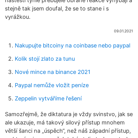
naštěstí tyhle přebujelé obrané reakce vyhýbají a
stejně tak jsem doufal, že se to stane i s
vyrážkou.
09.01.2021
Nakupujte bitcoiny na coinbase nebo paypal
Kolik stojí zlato za tunu
Nové mince na binance 2021
Paypal nemůže vložit peníze
Zeppelin vytváříme řešení
Samozřejmě, že diktatura je vždy svinstvo, jak se
ale ukazuje, má takový silový přístup mnohem
větší šanci na „úspěch“, než náš západní přístup,